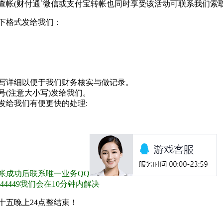
查帐(财付通`微信或支付宝转帐也同时享受该活动可联系我们索取
下格式发给我们：
写详细以便于我们财务核实与做记录。
号(注意大小写)发给我们。
发给我们有便更快的处理:
帐成功后联系唯一业务QQ
944449我们会在10分钟内解决
月十五晚上24点整结束！