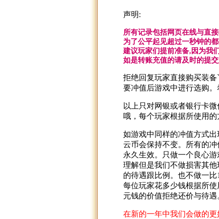
声明:
所有记录包括网页在线与直接转账充值在
为了公平起见超过一秒钟的都是
建议玩家们提前准备,因为我
如是转账充值的请及时的提交
拒绝回复玩家直接购买装备
要冲值后游戏中进行选购。
以上只对网银或者银行卡微
哦，每个玩家根据所使用的
如游戏中同样的冲值方式出现
云币会保持不变。所有的冲
永久生效。只做一个良心游
理解但是我们不做损害其他
的待遇跟比例。也不做一比
每位玩家花多少钱根据所使
元钱的价值拒绝还价与待遇
在新的一年中我们会做的更