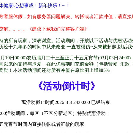
体健康·心想事成！新年快乐！~！
客服休假，如有服务器问题解决、转帐或者汇款冲值，请直接联系网站
谅解。。。。《建议下载我们完整客户端》
持的所有玩家，深表谢意。活动期间，开放以下活动与优惠活动
历经十九年多的时间中从未改变,一直被模仿~从未被超越,以后我
0日00:00)农历腊月二十三至正月十五元宵节(03月03日24:00)
直以来的支持与厚爱，在此优惠期间充值金额（包括转帐+汇款
奖励！
本次活动期间还对所有冲值在原比例上增加5%
《活动倒计时》
离活动截止时间2026-3-3-24:00:00 已经结束!
03日24:00活动期间，每区（不区分新老区）特别优惠活动：
五元宵节时间内直接转帐或者汇款的玩家