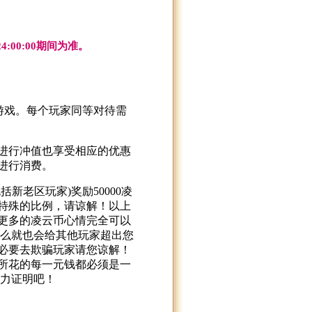
4:00:00期间为准。
游戏。每个玩家同等对待需
进行冲值也享受相应的优惠
进行消费。
老区玩家)奖励50000凌
特殊的比例，请谅解！以上
更多的凌云币心情完全可以
那么就也会给其他玩家超出您
每必要去欺骗玩家请您谅解！
所花的每一元钱都必须是一
实力证明吧！