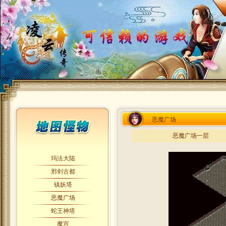
恶魔广场
恶魔广场一层
玛法大陆
邪剑古都
镇妖塔
恶魔广场
蛇王神塔
魔宫