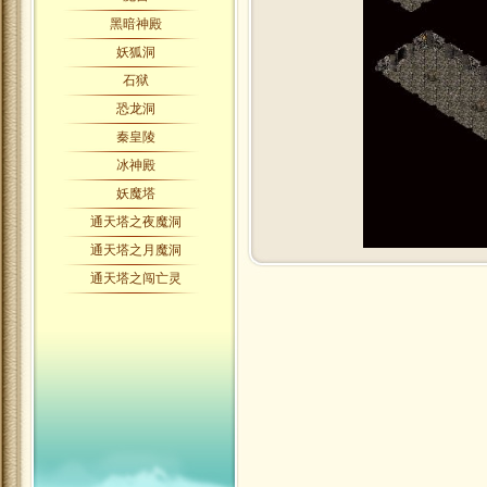
黑暗神殿
妖狐洞
石狱
恐龙洞
秦皇陵
冰神殿
妖魔塔
通天塔之夜魔洞
通天塔之月魔洞
通天塔之闯亡灵