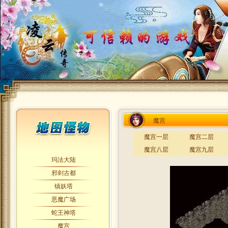
魔宫
魔宫一层
魔宫二层
魔宫八层
魔宫九层
玛法大陆
邪剑古都
镇妖塔
恶魔广场
蛇王神塔
魔宫