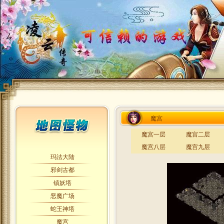
魔宫
魔宫一层
魔宫二层
魔宫八层
魔宫九层
玛法大陆
邪剑古都
镇妖塔
恶魔广场
蛇王神塔
魔宫